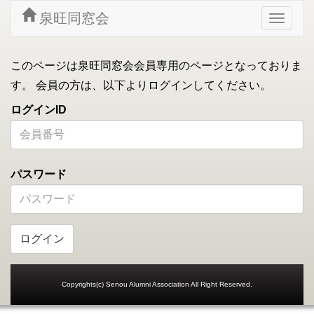
泉旺同窓会
Toggle
navigat
このページは泉旺同窓会会員専用のページとなっておりま
す。 会員の方は、以下よりログインしてください。
ログインID
パスワード
ログイン
Copyrights(c) Senou Alumni Association All Right Reserved.