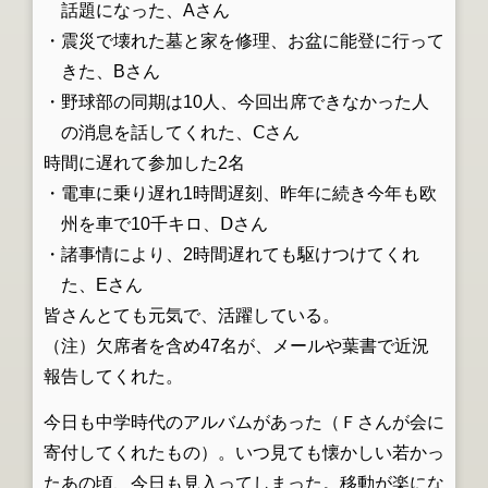
話題になった、Aさん
・震災で壊れた墓と家を修理、お盆に能登に行って
きた、Bさん
・野球部の同期は10人、今回出席できなかった人
の消息を話してくれた、Ⅽさん
時間に遅れて参加した2名
・電車に乗り遅れ1時間遅刻、昨年に続き今年も欧
州を車で10千キロ、Ⅾさん
・諸事情により、2時間遅れても駆けつけてくれ
た、Eさん
皆さんとても元気で、活躍している。
（注）欠席者を含め47名が、メールや葉書で近況
報告してくれた。
今日も中学時代のアルバムがあった（Ｆさんが会に
寄付してくれたもの）。いつ見ても懐かしい若かっ
たあの頃、今日も見入ってしまった。移動が楽にな