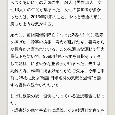
らつくあいにくの天気の中、24人（男性11人、女
性13人）の仲間が集まった。女性の参加者が多か
ったのは、2013年以来のこと、やっと普通の形に
戻ったような気がする。
始めに、前回開催以降亡くなった2名の仲間に黙祷
を捧げた。幹事の挨拶「寿命が延びた今、喜寿から
が長寿だと言われている。この先適当な運動で筋力
量低下を防いで、95歳介護いらずを目指そう」そ
して乾杯、にぎやかな懇親会が始まった。先生は、
高齢の為、昨年に続き残念ながらご欠席。今年も事
前に28枚に及ぶ"雑話 日米名将の気概と温情"と題
する資料を送付いただいた。
しばし歓談の後、恒例になっている近況報告に移っ
た。
・講書始の儀で皇族方に講義、その後週刊文春でも