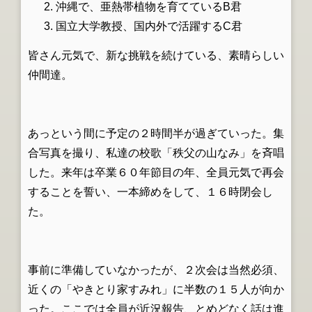
沖縄で、亜熱帯植物を育てている
B
君
国立大学教授、国内外で活躍する
C
君
皆さん元気で、新な挑戦を続けている、素晴らしい
仲間達。
あっという間に予定の２時間半が過ぎていった。集
合写真を撮り、私達の校歌「秩父の山なみ」を斉唱
した。来年は卒業６０年節目の年、全員元気で再会
することを誓い、一本締めをして、１６時閉会し
た。
事前に準備していなかったが、２次会は当然必須、
近くの「やきとり家すみれ」に半数の１５人が向か
った。ここでは全員が近況報告、とめどなく話は進