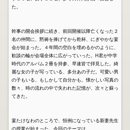
た。
幹事の開会挨拶に続き、前回開催以降亡くなった２
名の仲間に、黙祷を捧げてから乾杯、にぎやかな宴
会が始まった。４年間の空白を埋めるかのように、
歓談の輪が会場全体に広がっていった。
H
君が中学
時代のアルバム２冊を持参、早速皆で拝見した。綺
麗な女の子が写っている、多分あの子だ。可愛い男
の子もいる、もしかして自分かも。懐かしい写真の
数々、時の流れの中で失われた記憶が、次々と蘇っ
てきた。
宴たけなわのところで、恒例になっている新妻先生
の授業が始まった。今回のテーマは、