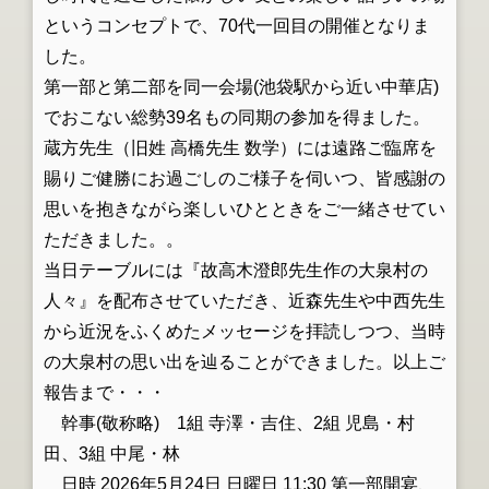
というコンセプトで、70代一回目の開催となりま
した。
第一部と第二部を同一会場(池袋駅から近い中華店)
でおこない総勢39名もの同期の参加を得ました。
蔵方先生（旧姓 高橋先生 数学）には遠路ご臨席を
賜りご健勝にお過ごしのご様子を伺いつ、皆感謝の
思いを抱きながら楽しいひとときをご一緒させてい
ただきました。。
当日テーブルには『故高木澄郎先生作の大泉村の
人々』を配布させていただき、近森先生や中西先生
から近況をふくめたメッセージを拝読しつつ、当時
の大泉村の思い出を辿ることができました。以上ご
報告まで・・・
幹事(敬称略) 1組 寺澤・吉住、2組 児島・村
田、3組 中尾・林
日時 2026年5月24日 日曜日 11:30 第一部開宴、