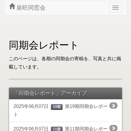
泉旺同窓会
Toggle
navigat
同期会レポート
このページは、各期の同期会の寄稿を、写真と共に掲
載しています。
「同期会レポート」アーカイブ
2025年06月07日
第19期同期会レポー
19期
ト
2025年06月07日
第11期同期会レポー
11期