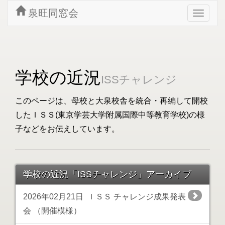
泉旺同窓会
Toggle
navigat
学校の近況
ISSチャレンジ
このページは、母校と大泉校舎を統合・再編して開校
したＩＳＳ(東京学芸大学附属国際中等教育学校)の様
子などをお伝えしています。
学校の近況「ISSチャレンジ」アーカイブ
2026年02月21日
ＩＳＳ チャレンジ成果発表
会 （開催模様）