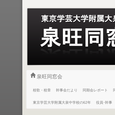
泉旺同窓会
校歌・校章
幹事会だより
同期会レポート
東京学芸大学附属大泉中学校の62年
役員･幹事