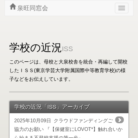
泉旺同窓会
Toggle
navigat
学校の近況
ISS
このページは、母校と大泉校舎を統合・再編して開校
したＩＳＳ(東京学芸大学附属国際中等教育学校)の様
子などをお伝えしています。
学校の近況「ISS」アーカイブ
2025年10月09日
クラウドファンディングご
協力のお願い 『【保健室にLOVOT*】触れ合いか
ら始まる不登校支援の第一歩』